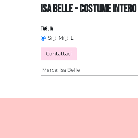
isa belle - costume intero
Taglia
S
M
L
Contattaci
Marca
:
Isa Belle