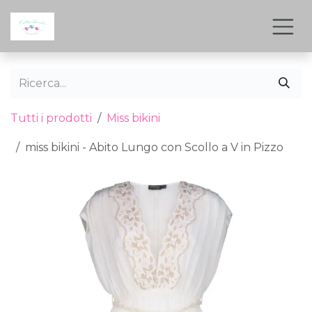
Passa al contenuto
Tutti i prodotti
Miss bikini
miss bikini - Abito Lungo con Scollo a V in Pizzo