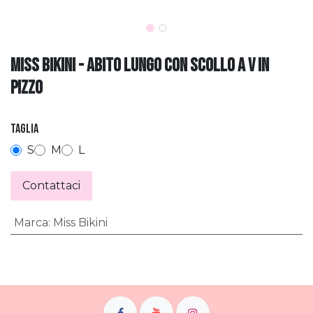
miss bikini - Abito Lungo con Scollo a V in
Pizzo
Taglia
S
M
L
Contattaci
Marca
:
Miss Bikini