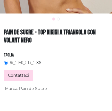
pain de sucre - Top bikini a triangolo con
volant nero
Taglia
S
M
L
XS
Contattaci
Marca
:
Pain de Sucre