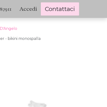
Accedi
Contattaci
787911
 D'Angelo
r - bikini monospalla