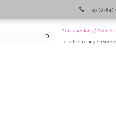
s e aggiornamenti
Contattaci
+39 (0584)
Tutti i prodotti
Raffaela
raffaela d'angelo summe