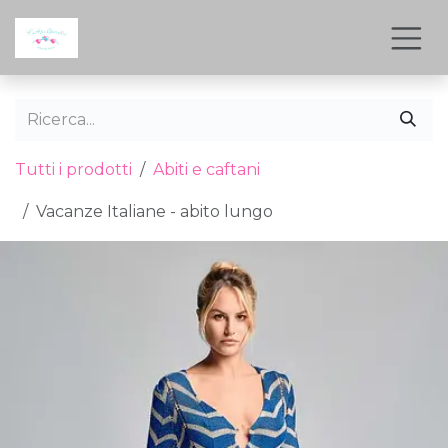
Passa al contenuto
Tutti i prodotti
Abiti e caftani
Vacanze Italiane - abito lungo