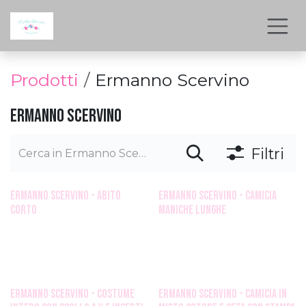
Passa al contenuto
Prodotti
Ermanno Scervino
Ermanno Scervino
Filtri
ermanno scervino - abito
ermanno scervino - camicia
corto
maniche lunghe
ermanno scervino - Costume
ermanno scervino - Camicia in