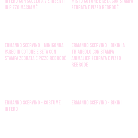
intero con scollo a V e inserti
misto cotone e seta con stampa
in pizzo macramè
zebrata e pizzo rebrodé
ermanno scervino - Minigonna
ermanno scervino - Bikini a
pareo in cotone e seta con
triangolo con stampa
stampa zebrata e pizzo rebrodè
animalier zebrata e pizzo
rebrodè
Ermanno Scervino - costume
Ermanno Scervino - bikini
intero