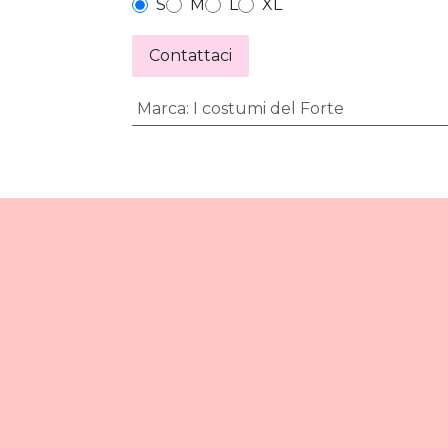
S
M
L
XL
Contattaci
Marca
:
I costumi del Forte